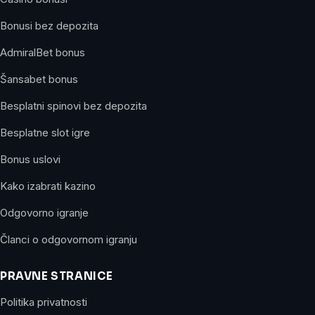
Bonusi bez depozita
AdmiralBet bonus
Šansabet bonus
Besplatni spinovi bez depozita
Besplatne slot igre
Bonus uslovi
Kako izabrati kazino
Odgovorno igranje
Članci o odgovornom igranju
PRAVNE STRANICE
Politika privatnosti