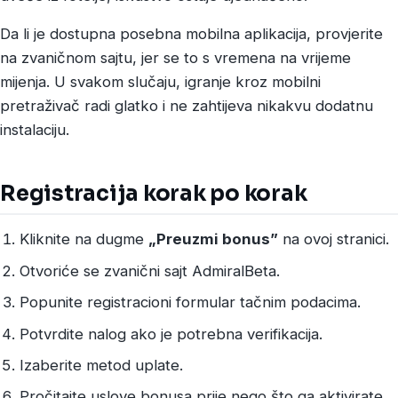
Da li je dostupna posebna mobilna aplikacija, provjerite
na zvaničnom sajtu, jer se to s vremena na vrijeme
mijenja. U svakom slučaju, igranje kroz mobilni
pretraživač radi glatko i ne zahtijeva nikakvu dodatnu
instalaciju.
Registracija korak po korak
Kliknite na dugme
„Preuzmi bonus”
na ovoj stranici.
Otvoriće se zvanični sajt AdmiralBeta.
Popunite registracioni formular tačnim podacima.
Potvrdite nalog ako je potrebna verifikacija.
Izaberite metod uplate.
Pročitajte uslove bonusa prije nego što ga aktivirate.