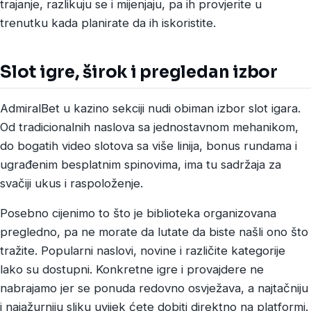
trajanje, razlikuju se i mijenjaju, pa ih provjerite u
trenutku kada planirate da ih iskoristite.
Slot igre, širok i pregledan izbor
AdmiralBet u kazino sekciji nudi obiman izbor slot igara.
Od tradicionalnih naslova sa jednostavnom mehanikom,
do bogatih video slotova sa više linija, bonus rundama i
ugrađenim besplatnim spinovima, ima tu sadržaja za
svačiji ukus i raspoloženje.
Posebno cijenimo to što je biblioteka organizovana
pregledno, pa ne morate da lutate da biste našli ono što
tražite. Popularni naslovi, novine i različite kategorije
lako su dostupni. Konkretne igre i provajdere ne
nabrajamo jer se ponuda redovno osvježava, a najtačniju
i najažurniju sliku uvijek ćete dobiti direktno na platformi.