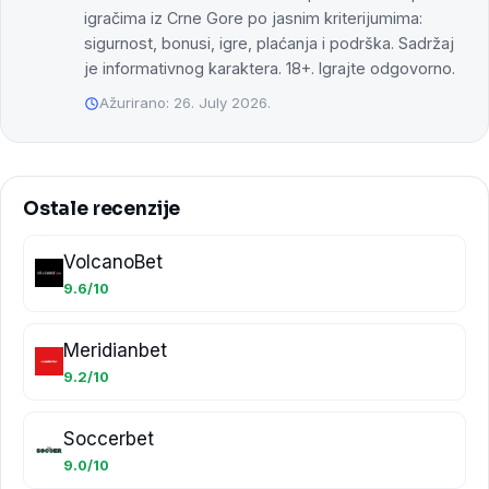
igračima iz Crne Gore po jasnim kriterijumima:
sigurnost, bonusi, igre, plaćanja i podrška. Sadržaj
je informativnog karaktera. 18+. Igrajte odgovorno.
Ažurirano: 26. July 2026.
Ostale recenzije
VolcanoBet
9.6/10
Meridianbet
9.2/10
Soccerbet
9.0/10