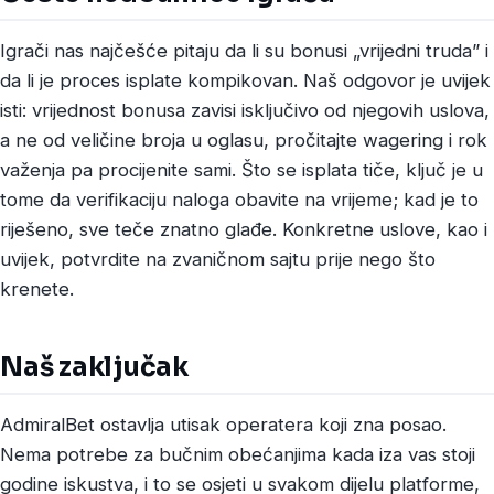
Igrači nas najčešće pitaju da li su bonusi „vrijedni truda” i
da li je proces isplate kompikovan. Naš odgovor je uvijek
isti: vrijednost bonusa zavisi isključivo od njegovih uslova,
a ne od veličine broja u oglasu, pročitajte wagering i rok
važenja pa procijenite sami. Što se isplata tiče, ključ je u
tome da verifikaciju naloga obavite na vrijeme; kad je to
riješeno, sve teče znatno glađe. Konkretne uslove, kao i
uvijek, potvrdite na zvaničnom sajtu prije nego što
krenete.
Naš zaključak
AdmiralBet ostavlja utisak operatera koji zna posao.
Nema potrebe za bučnim obećanjima kada iza vas stoji
godine iskustva, i to se osjeti u svakom dijelu platforme,