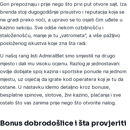
Gori prepoznaju i prije nego što prvi put otvore sajt. Iza
brenda stoji dugogodišnje prisustvo i reputacija koja se
ne gradi preko noći, a upravo se to osjeti čim uđete u
kazino sekciju. Sve odiše nekom ozbiljnošću i
staloženošću, manje je tu „vatrometa”, a više pažljivo
posloženog iskustva koje zna šta radi.
U našoj rang listi AdmiralBet smo smjestili na drugo
mjesto i dali mu visoku ocjenu. Razlog je jednostavan:
ovdje dobijate spoj kazina i sportske ponude na jednom
mjestu, uz osjećaj da igrate kod operatera koji je tu da
ostane. U nastavku idemo detaljno kroz bonuse,
besplatne spinove, slotove, živi kazino, plaćanja i sve
ostalo što vas zanima prije nego što otvorite nalog.
Bonus dobrodošlice i šta provjeriti