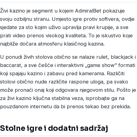
Živi kazino je segment u kojem AdmiralBet pokazuje
svoju ozbiljnu stranu. Umjesto igre protiv softvera, ovdje
sjedate za sto kojim uživo upravlja pravi krupije, a sve
prati video prenos visokog kvaliteta. To je iskustvo koje
najbliže dočara atmosferu klasičnog kazina.
U ponudi živih stolova obično se nalaze rulet, blackjack i
baccarat, a sve češće i interaktivni „game show” formati
koji spajaju kazino i zabavu pred kamerama. Različiti
stolovi obično nude različite raspone uloga, pa svako
može pronaći onaj koji odgovara njegovom stilu. Pošto je
za živi kazino ključna stabilna veza, isprobajte ga na
pouzdanom internetu da bi prenos tekao bez prekida.
Stolne igre i dodatni sadržaj