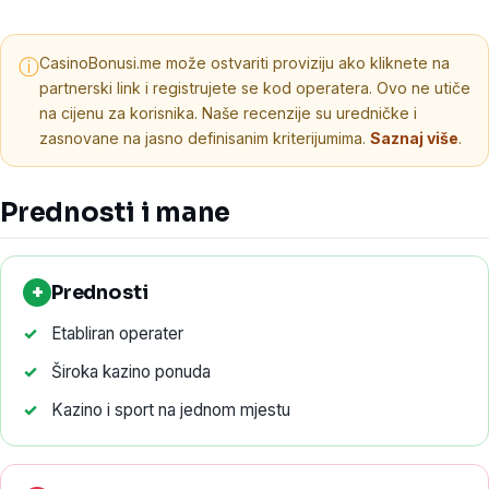
ⓘ
CasinoBonusi.me može ostvariti proviziju ako kliknete na
partnerski link i registrujete se kod operatera. Ovo ne utiče
na cijenu za korisnika. Naše recenzije su uredničke i
zasnovane na jasno definisanim kriterijumima.
Saznaj više
.
Prednosti i mane
+
Prednosti
Etabliran operater
Široka kazino ponuda
Kazino i sport na jednom mjestu