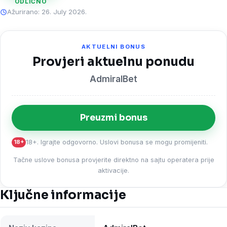
ODLIČNO
Ažurirano: 26. July 2026.
AKTUELNI BONUS
Provjeri aktuelnu ponudu
AdmiralBet
Preuzmi bonus
18+
18+. Igrajte odgovorno. Uslovi bonusa se mogu promijeniti.
Tačne uslove bonusa provjerite direktno na sajtu operatera prije
aktivacije.
Ključne informacije