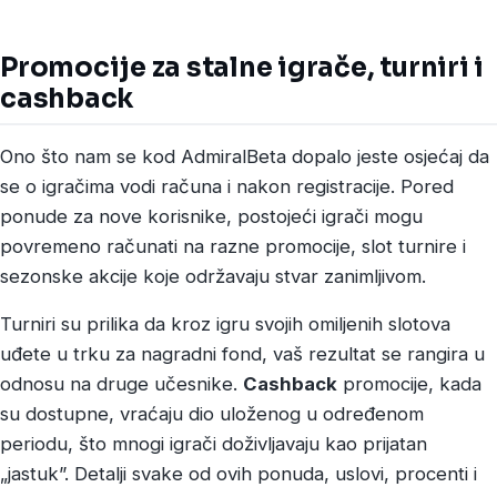
Promocije za stalne igrače, turniri i
cashback
Ono što nam se kod AdmiralBeta dopalo jeste osjećaj da
se o igračima vodi računa i nakon registracije. Pored
ponude za nove korisnike, postojeći igrači mogu
povremeno računati na razne promocije, slot turnire i
sezonske akcije koje održavaju stvar zanimljivom.
Turniri su prilika da kroz igru svojih omiljenih slotova
uđete u trku za nagradni fond, vaš rezultat se rangira u
odnosu na druge učesnike.
Cashback
promocije, kada
su dostupne, vraćaju dio uloženog u određenom
periodu, što mnogi igrači doživljavaju kao prijatan
„jastuk”. Detalji svake od ovih ponuda, uslovi, procenti i