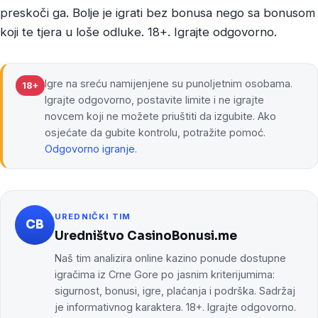
preskoči ga. Bolje je igrati bez bonusa nego sa bonusom
koji te tjera u loše odluke. 18+. Igrajte odgovorno.
Igre na sreću namijenjene su punoljetnim osobama.
18+
Igrajte odgovorno, postavite limite i ne igrajte
novcem koji ne možete priuštiti da izgubite. Ako
osjećate da gubite kontrolu, potražite pomoć.
Odgovorno igranje
.
UREDNIČKI TIM
CB
Uredništvo CasinoBonusi.me
Naš tim analizira online kazino ponude dostupne
igračima iz Crne Gore po jasnim kriterijumima:
sigurnost, bonusi, igre, plaćanja i podrška. Sadržaj
je informativnog karaktera. 18+. Igrajte odgovorno.